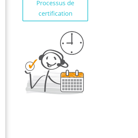
Processus de
certification