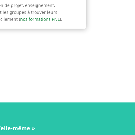
on de projet, enseignement,
 les groupes à trouver leurs
cilement (
nos formations PNL
).
d’elle-même »